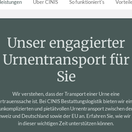
leistungen
Über CINIS
So funktioniert's
Vorteil
Unser engagierter
Urnentransport für
Sie
Wir verstehen, dass der Transport einer Urne eine
rtrauenssache ist. Bei CINIS Bestattungslogistik bieten wir ei
unkomplizierten und pietätvollen Urnentransport zwischen de
hweiz und Deutschland sowie der EU an. Erfahren Sie, wie wir 
in dieser wichtigen Zeit unterstützen können.