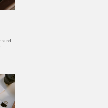
len und
r