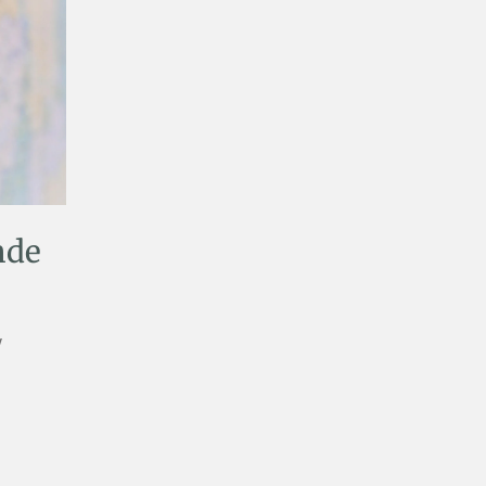
nde
w