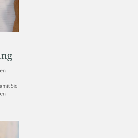
ung
gen
amit Sie
ren